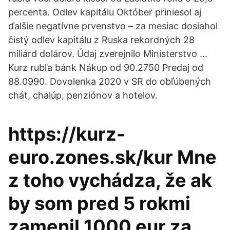
percenta. Odlev kapitálu Október priniesol aj
ďalšie negatívne prvenstvo – za mesiac dosiahol
čistý odlev kapitálu z Ruska rekordných 28
miliárd dolárov. Údaj zverejnilo Ministerstvo …
Kurz rubľa bánk Nákup od 90.2750 Predaj od
88.0990. Dovolenka 2020 v SR do obľúbených
chát, chalúp, penziónov a hotelov.
https://kurz-
euro.zones.sk/kur Mne
z toho vychádza, že ak
by som pred 5 rokmi
zamenil 1000 eur za