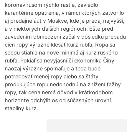
koronavírusom rýchlo rastie, zaviedlo
karanténne opatrenia, v rámci ktorých zatvorilo
aj predajne áut v Moskve, kde je predaj najvyšší,
a v niektorých ďalších regiónoch. Ešte pred
zavedením obmedzení začal v dôsledku prepadu
cien ropy výrazne klesať kurz rubľa. Ropa sa
sebou stiahla na nové minimá aj kurz ruského
rubľa. Pokiaľ sa nevyjasní či ekonomika Číny
naozaj výrazne spomaľuje a teda bude
potrebovať menej ropy alebo sa štáty
produkujúce ropu nedohodnú na znížení ťažby
ropy, tak cena nemá dôvod v krátkodobom
horizonte odchýliť os od súčasných úrovní.
stabilný kurz .