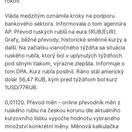
rokov.
Vláda medzitým oznámila kroky na podporu
bankového sektora. Informovala o tom agentúra
AP. Převod ruských rublů na eura (RUB/EUR).
Grafy, běžné převody, historické směnné kurzy a
další. Na začiatku vianočného týždňa sa situácia
ruského rubľa, ktorý bol v uplynulých týždňoch
pod silným tlakom, výrazne zlepšila. Informuje o
tom DPA. Kurz rubľa posilnil. Ráno stál americký
dolár 56,47 RUB, kým pred týždňom bol kurz
1USD/77RUB.
0,01120. Převod měn - online převodník měn z
ruského rublu na českou korunu dle aktuálního
kurzovního lístku vypočte hodnotu vybraného
množství konkrétní měny. Měnová kalkulačka