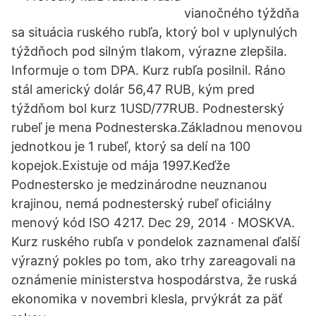
vianočného týždňa
sa situácia ruského rubľa, ktorý bol v uplynulých
týždňoch pod silným tlakom, výrazne zlepšila.
Informuje o tom DPA. Kurz rubľa posilnil. Ráno
stál americký dolár 56,47 RUB, kým pred
týždňom bol kurz 1USD/77RUB. Podnesterský
rubeľ je mena Podnesterska.Základnou menovou
jednotkou je 1 rubeľ, ktorý sa delí na 100
kopejok.Existuje od mája 1997.Keďže
Podnestersko je medzinárodne neuznanou
krajinou, nemá podnesterský rubeľ oficiálny
menový kód ISO 4217. Dec 29, 2014 · MOSKVA.
Kurz ruského rubľa v pondelok zaznamenal ďalší
výrazný pokles po tom, ako trhy zareagovali na
oznámenie ministerstva hospodárstva, že ruská
ekonomika v novembri klesla, prvýkrát za päť