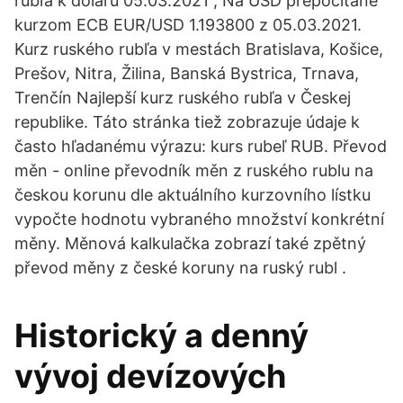
rubľa k doláru 05.03.2021 ; Na USD prepočítané
kurzom ECB EUR/USD 1.193800 z 05.03.2021.
Kurz ruského rubľa v mestách Bratislava, Košice,
Prešov, Nitra, Žilina, Banská Bystrica, Trnava,
Trenčín Najlepší kurz ruského rubľa v Českej
republike. Táto stránka tiež zobrazuje údaje k
často hľadanému výrazu: kurs rubeľ RUB. Převod
měn - online převodník měn z ruského rublu na
českou korunu dle aktuálního kurzovního lístku
vypočte hodnotu vybraného množství konkrétní
měny. Měnová kalkulačka zobrazí také zpětný
převod měny z české koruny na ruský rubl .
Historický a denný
vývoj devízových