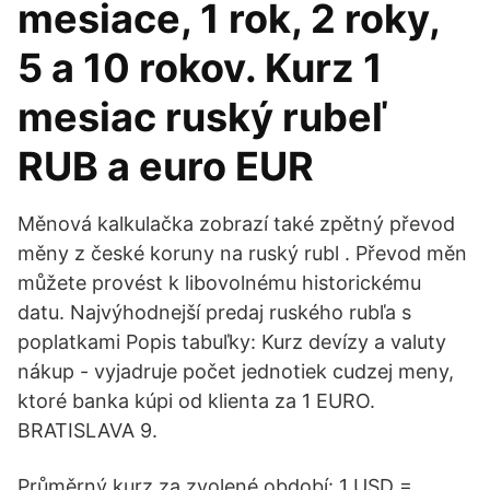
mesiace, 1 rok, 2 roky,
5 a 10 rokov. Kurz 1
mesiac ruský rubeľ
RUB a euro EUR
Měnová kalkulačka zobrazí také zpětný převod
měny z české koruny na ruský rubl . Převod měn
můžete provést k libovolnému historickému
datu. Najvýhodnejší predaj ruského rubľa s
poplatkami Popis tabuľky: Kurz devízy a valuty
nákup - vyjadruje počet jednotiek cudzej meny,
ktoré banka kúpi od klienta za 1 EURO.
BRATISLAVA 9.
Průměrný kurz za zvolené období: 1 USD =