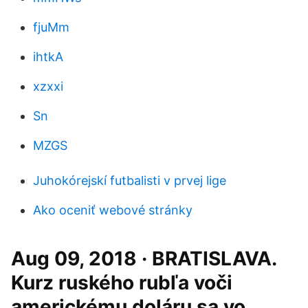
fjuMm
ihtkA
xzxxi
Sn
MZGS
Juhokórejskí futbalisti v prvej lige
Ako oceniť webové stránky
Aug 09, 2018 · BRATISLAVA.
Kurz ruského rubľa voči
americkému doláru sa vo