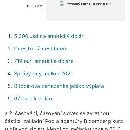
13.03.2021
5 000 usd na americký dolár
Dnes to už nestihnem
719 eur, americké doláre
Správy bny mellon 2021
Bitcoinová peňaženka jablko výplata
67 euro k doláru
a 2. časování, časování sloves se zvratnou
částicí, základní Podľa agentúry Bloomberg kurz
rubľa voči doláru klesol od začiatku roka o 29,9