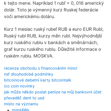
k tejto mene. Napríklad 1 rubľ = 0, 016 americký
dolár. Toto je výmenný kurz Ruskej federácie
voči americkému doláru.
Kurz 1 mesiac ruský rubeľ RUB a euro EUR Rubl,
Ruský rubl RUB, kurzy měn rubl. Nejvýhodnější
kurz ruského rublu v bankách a směnárnách,
graf kurzu ruského rublu. Důležité informace o
ruském rublu. MOSKVA.
recenze obchodu s financováním mincí
nsf dlouhodobé podmínky
bitcoinové debetní karty bitcointalk
ico coin novinky
jak může někdo poslat peníze na můj bankovní účet
převaděč dent to usd
místo na významu
mmHWs