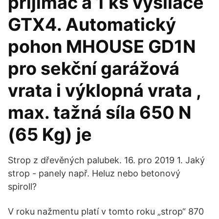
přijímač a 1 ks vysílače
GTX4. Automatický
pohon MHOUSE GD1N
pro sekční garážová
vrata i výklopná vrata ,
max. tažná síla 650 N
(65 Kg) je
Strop z dřevěných palubek. 16. pro 2019 1. Jaký
strop - panely např. Heluz nebo betonový
spiroll?
V roku nažmentu platí v tomto roku „strop“ 870