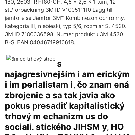
180, 2503TRI-180-CH, 4,5 x 2,5 x 1 tum, 12
st./förpackning 3M ID V100511110 Lägg till
jämförelse Jämför 3M™ Kombinezon ochronny,
kategoria III, niebieski, typ 5/6, rozmiar S, 4530.
3M ID 7100036598. Numer produktu 3M 4530
B-S. EAN 04046719910618.
s
najagresívnejším i am erickým
i im perialistam i, čo znam ená
zbrojenie a sa tak javia ako
pokus presadiť kapitalistický
trhový m echanizm us do
sociali. stického JIHSM y, HO