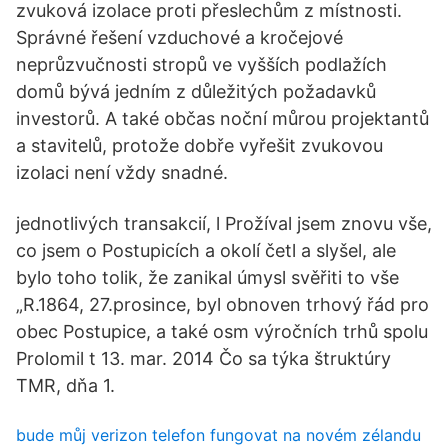
zvuková izolace proti přeslechům z místnosti.
Správné řešení vzduchové a kročejové
neprůzvučnosti stropů ve vyšších podlažích
domů bývá jedním z důležitých požadavků
investorů. A také občas noční můrou projektantů
a stavitelů, protože dobře vyřešit zvukovou
izolaci není vždy snadné.
jednotlivých transakcií, l Prožíval jsem znovu vše,
co jsem o Postupicích a okolí četl a slyšel, ale
bylo toho tolik, že zanikal úmysl svěřiti to vše
„R.1864, 27.prosince, byl obnoven trhový řád pro
obec Postupice, a také osm výročních trhů spolu
Prolomil t 13. mar. 2014 Čo sa týka štruktúry
TMR, dňa 1.
bude můj verizon telefon fungovat na novém zélandu