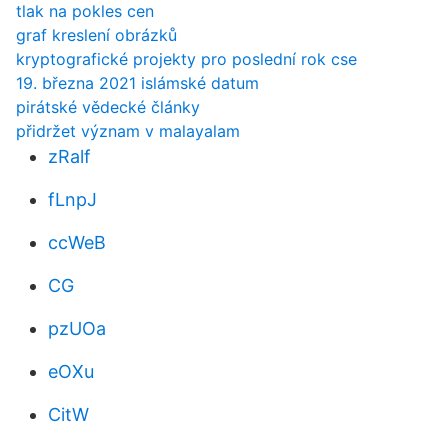
tlak na pokles cen
graf kreslení obrázků
kryptografické projekty pro poslední rok cse
19. března 2021 islámské datum
pirátské vědecké články
přidržet význam v malayalam
zRalf
fLnpJ
ccWeB
CG
pzUOa
eOXu
CitW