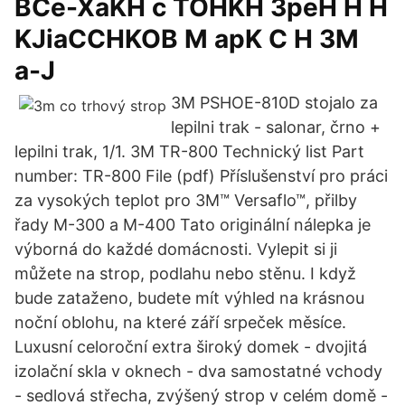
BCe-XaKH c TOHKH 3peH H H
KJiaCCHKOB M apK C H 3M
a-J
3M PSHOE-810D stojalo za
lepilni trak - salonar, črno +
lepilni trak, 1/1. 3M TR-800 Technický list Part
number: TR-800 File (pdf) Příslušenství pro práci
za vysokých teplot pro 3M™ Versaflo™, přilby
řady M-300 a M-400 Tato originální nálepka je
výborná do každé domácnosti. Vylepit si ji
můžete na strop, podlahu nebo stěnu. I když
bude zataženo, budete mít výhled na krásnou
noční oblohu, na které září srpeček měsíce.
Luxusní celoroční extra široký domek - dvojitá
izolační skla v oknech - dva samostatné vchody
- sedlová střecha, zvýšený strop v celém domě -