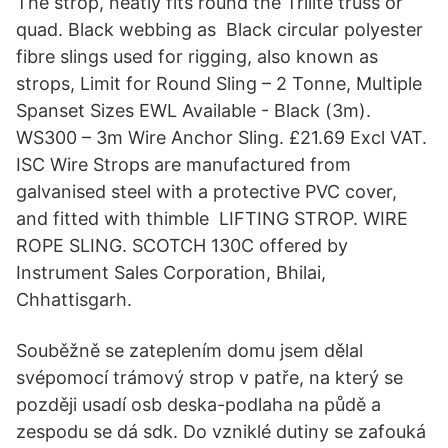
The strop, neatly fits round the Trilite truss or
quad. Black webbing as Black circular polyester
fibre slings used for rigging, also known as
strops, Limit for Round Sling – 2 Tonne, Multiple
Spanset Sizes EWL Available - Black (3m).
WS300 – 3m Wire Anchor Sling. £21.69 Excl VAT.
ISC Wire Strops are manufactured from
galvanised steel with a protective PVC cover,
and fitted with thimble LIFTING STROP. WIRE
ROPE SLING. SCOTCH 130C offered by
Instrument Sales Corporation, Bhilai,
Chhattisgarh.
Souběžně se zateplením domu jsem dělal
svépomocí trámový strop v patře, na který se
později usadí osb deska-podlaha na půdě a
zespodu se dá sdk. Do vzniklé dutiny se zafouká