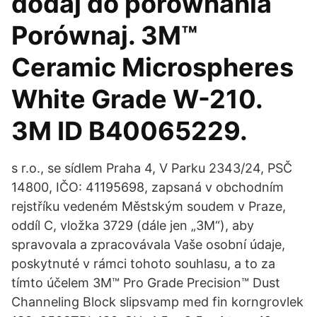
dodaj do porównania
Porównaj. 3M™
Ceramic Microspheres
White Grade W-210.
3M ID B40065229.
s r.o., se sídlem Praha 4, V Parku 2343/24, PSČ
14800, IČO: 41195698, zapsaná v obchodním
rejstříku vedeném Městským soudem v Praze,
oddíl C, vložka 3729 (dále jen „3M“), aby
spravovala a zpracovávala Vaše osobní údaje,
poskytnuté v rámci tohoto souhlasu, a to za
tímto účelem 3M™ Pro Grade Precision™ Dust
Channeling Block slipsvamp med fin korngrovlek