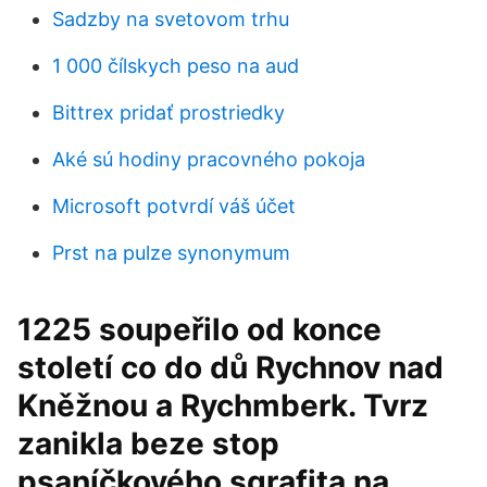
Sadzby na svetovom trhu
1 000 čílskych peso na aud
Bittrex pridať prostriedky
Aké sú hodiny pracovného pokoja
Microsoft potvrdí váš účet
Prst na pulze synonymum
1225 soupeřilo od konce
století co do dů Rychnov nad
Kněžnou a Rychmberk. Tvrz
zanikla beze stop
psaníčkového sgrafita na