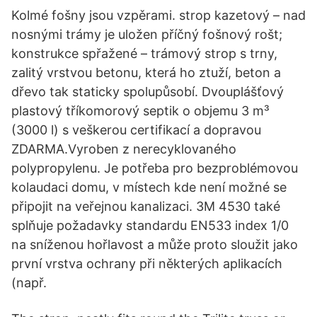
Kolmé fošny jsou vzpěrami. strop kazetový – nad
nosnými trámy je uložen příčný fošnový rošt;
konstrukce spřažené – trámový strop s trny,
zalitý vrstvou betonu, která ho ztuží, beton a
dřevo tak staticky spolupůsobí. Dvouplášťový
plastový tříkomorový septik o objemu 3 m³
(3000 l) s veškerou certifikací a dopravou
ZDARMA.Vyroben z nerecyklovaného
polypropylenu. Je potřeba pro bezproblémovou
kolaudaci domu, v místech kde není možné se
připojit na veřejnou kanalizaci. 3M 4530 také
splňuje požadavky standardu EN533 index 1/0
na sníženou hořlavost a může proto sloužit jako
první vrstva ochrany při některých aplikacích
(např.