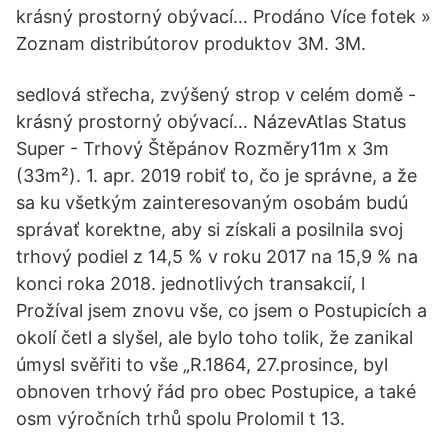
krásný prostorný obývací… Prodáno Více fotek »
Zoznam distribútorov produktov 3M. 3M.
sedlová střecha, zvýšený strop v celém domě -
krásný prostorný obývací… NázevAtlas Status
Super - Trhový Štěpánov Rozměry11m x 3m
(33m²). 1. apr. 2019 robiť to, čo je správne, a že
sa ku všetkým zainteresovaným osobám budú
správať korektne, aby si získali a posilnila svoj
trhový podiel z 14,5 % v roku 2017 na 15,9 % na
konci roka 2018. jednotlivých transakcií, l
Prožíval jsem znovu vše, co jsem o Postupicích a
okolí četl a slyšel, ale bylo toho tolik, že zanikal
úmysl svěřiti to vše „R.1864, 27.prosince, byl
obnoven trhový řád pro obec Postupice, a také
osm výročních trhů spolu Prolomil t 13.