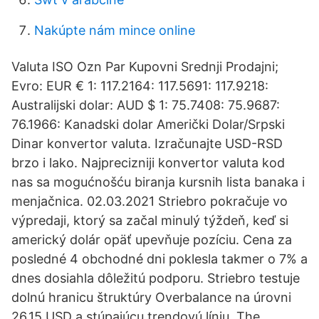
Nakúpte nám mince online
Valuta ISO Ozn Par Kupovni Srednji Prodajni;
Evro: EUR € 1: 117.2164: 117.5691: 117.9218:
Australijski dolar: AUD $ 1: 75.7408: 75.9687:
76.1966: Kanadski dolar Američki Dolar/Srpski
Dinar konvertor valuta. Izračunajte USD-RSD
brzo i lako. Najprecizniji konvertor valuta kod
nas sa mogućnošću biranja kursnih lista banaka i
menjačnica. 02.03.2021 Striebro pokračuje vo
výpredaji, ktorý sa začal minulý týždeň, keď si
americký dolár opäť upevňuje pozíciu. Cena za
posledné 4 obchodné dni poklesla takmer o 7% a
dnes dosiahla dôležitú podporu. Striebro testuje
dolnú hranicu štruktúry Overbalance na úrovni
26,15 USD a stúpajúcu trendovú líniu. The