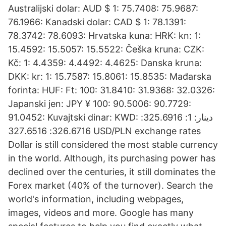
Australijski dolar: AUD $ 1: 75.7408: 75.9687:
76.1966: Kanadski dolar: CAD $ 1: 78.1391:
78.3742: 78.6093: Hrvatska kuna: HRK: kn: 1:
15.4592: 15.5057: 15.5522: Češka kruna: CZK:
Kč: 1: 4.4359: 4.4492: 4.4625: Danska kruna:
DKK: kr: 1: 15.7587: 15.8061: 15.8535: Mađarska
forinta: HUF: Ft: 100: 31.8410: 31.9368: 32.0326:
Japanski jen: JPY ¥ 100: 90.5006: 90.7729:
91.0452: Kuvajtski dinar: KWD: دينار: 1: 325.6916:
326.6716: 327.6516 USD/PLN exchange rates
Dollar is still considered the most stable currency
in the world. Although, its purchasing power has
declined over the centuries, it still dominates the
Forex market (40% of the turnover). Search the
world's information, including webpages,
images, videos and more. Google has many