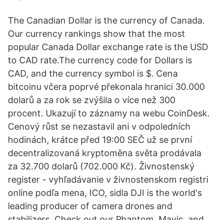
The Canadian Dollar is the currency of Canada.
Our currency rankings show that the most
popular Canada Dollar exchange rate is the USD
to CAD rate.The currency code for Dollars is
CAD, and the currency symbol is $. Cena
bitcoinu včera poprvé překonala hranici 30.000
dolarů a za rok se zvýšila o více než 300
procent. Ukazují to záznamy na webu CoinDesk.
Cenový růst se nezastavil ani v odpoledních
hodinách, krátce před 19:00 SEČ už se první
decentralizovaná kryptoměna světa prodávala
za 32.700 dolarů (702.000 Kč). Živnostenský
register - vyhľadávanie v živnostenskom registri
online podľa mena, ICO, sidla DJI is the world's
leading producer of camera drones and
stabilizers. Check out our Phantom, Mavic, and