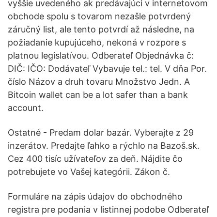
vyššie uvedeného ak predávajúci v internetovom
obchode spolu s tovarom nezašle potvrdený
záručný list, ale tento potvrdí až následne, na
požiadanie kupujúceho, nekoná v rozpore s
platnou legislatívou. Odberateľ Objednávka č:
DIČ: IČO: Dodávateľ Vybavuje tel.: tel. V dňa Por.
číslo Názov a druh tovaru Množstvo Jedn. A
Bitcoin wallet can be a lot safer than a bank
account.
Ostatné - Predam dolar bazár. Vyberajte z 29
inzerátov. Predajte ľahko a rýchlo na Bazoš.sk.
Cez 400 tisíc užívateľov za deň. Nájdite čo
potrebujete vo Vašej kategórii. Zákon č.
Formuláre na zápis údajov do obchodného
registra pre podania v listinnej podobe Odberateľ