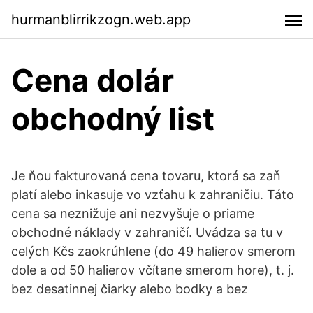
hurmanblirrikzogn.web.app
Cena dolár
obchodný list
Je ňou fakturovaná cena tovaru, ktorá sa zaň
platí alebo inkasuje vo vzťahu k zahraničiu. Táto
cena sa neznižuje ani nezvyšuje o priame
obchodné náklady v zahraničí. Uvádza sa tu v
celých Kčs zaokrúhlene (do 49 halierov smerom
dole a od 50 halierov včítane smerom hore), t. j.
bez desatinnej čiarky alebo bodky a bez