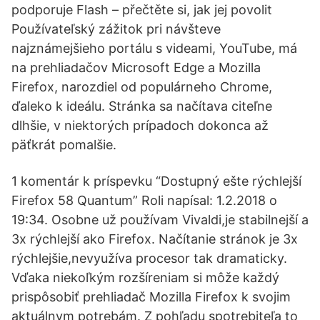
podporuje Flash – přečtěte si, jak jej povolit
Používateľský zážitok pri návšteve
najznámejšieho portálu s videami, YouTube, má
na prehliadačov Microsoft Edge a Mozilla
Firefox, narozdiel od populárneho Chrome,
ďaleko k ideálu. Stránka sa načítava citeľne
dlhšie, v niektorých prípadoch dokonca až
päťkrát pomalšie.
1 komentár k príspevku “Dostupný ešte rýchlejší
Firefox 58 Quantum” Roli napísal: 1.2.2018 o
19:34. Osobne už používam Vivaldi,je stabilnejší a
3x rýchlejší ako Firefox. Načítanie stránok je 3x
rýchlejšie,nevyužíva procesor tak dramaticky.
Vďaka niekoľkým rozšíreniam si môže každý
prispôsobiť prehliadač Mozilla Firefox k svojim
aktuálnym potrebám. Z pohľadu spotrebiteľa to