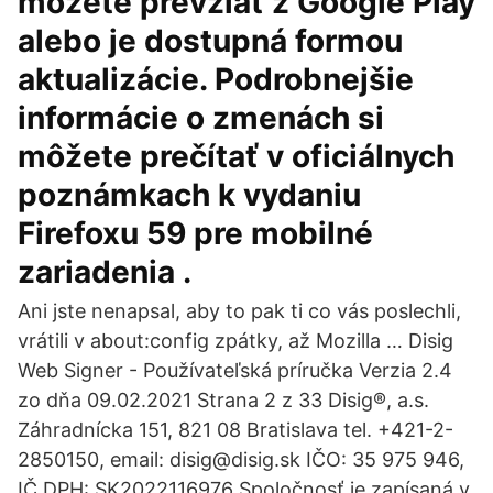
môžete prevziať z Google Play
alebo je dostupná formou
aktualizácie. Podrobnejšie
informácie o zmenách si
môžete prečítať v oficiálnych
poznámkach k vydaniu
Firefoxu 59 pre mobilné
zariadenia .
Ani jste nenapsal, aby to pak ti co vás poslechli,
vrátili v about:config zpátky, až Mozilla … Disig
Web Signer - Používateľská príručka Verzia 2.4
zo dňa 09.02.2021 Strana 2 z 33 Disig®, a.s.
Záhradnícka 151, 821 08 Bratislava tel. +421-2-
2850150, email: disig@disig.sk IČO: 35 975 946,
IČ DPH: SK2022116976 Spoločnosť je zapísaná v