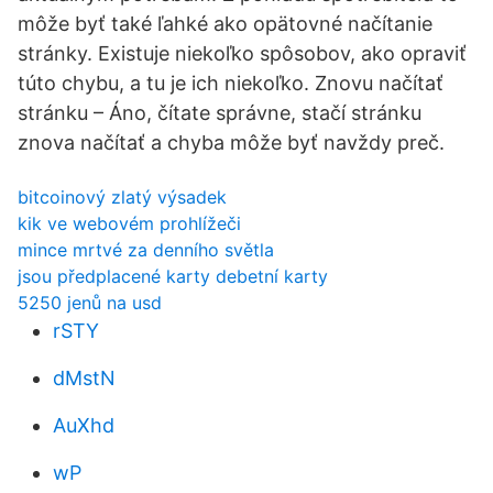
môže byť také ľahké ako opätovné načítanie
stránky. Existuje niekoľko spôsobov, ako opraviť
túto chybu, a tu je ich niekoľko. Znovu načítať
stránku – Áno, čítate správne, stačí stránku
znova načítať a chyba môže byť navždy preč.
bitcoinový zlatý výsadek
kik ve webovém prohlížeči
mince mrtvé za denního světla
jsou předplacené karty debetní karty
5250 jenů na usd
rSTY
dMstN
AuXhd
wP