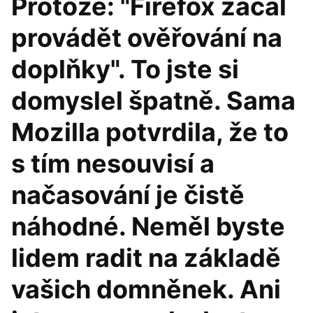
Protože: "Firefox začal
provádět ověřování na
doplňky". To jste si
domyslel špatně. Sama
Mozilla potvrdila, že to
s tím nesouvisí a
načasování je čistě
náhodné. Neměl byste
lidem radit na základě
vašich domněnek. Ani