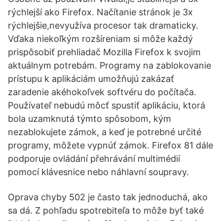
rýchlejší ako Firefox. Načítanie stránok je 3x
rýchlejšie,nevyužíva procesor tak dramaticky.
Vďaka niekoľkým rozšíreniam si môže každý
prispôsobiť prehliadač Mozilla Firefox k svojim
aktuálnym potrebám. Programy na zablokovanie
prístupu k aplikáciám umožňujú zakázať
zaradenie akéhokoľvek softvéru do počítača.
Používateľ nebudú môcť spustiť aplikáciu, ktorá
bola uzamknutá týmto spôsobom, kým
nezablokujete zámok, a keď je potrebné určité
programy, môžete vypnúť zámok. Firefox 81 dále
podporuje ovládání přehrávání multimédií
pomocí klávesnice nebo náhlavní soupravy.
Oprava chyby 502 je často tak jednoduchá, ako
sa dá. Z pohľadu spotrebiteľa to môže byť také