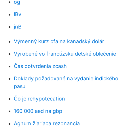
og
lBv
jnB
Výmenný kurz cfa na kanadský dolár
Vyrobené vo francúzsku detské oblečenie
Čas potvrdenia zcash
Doklady požadované na vydanie indického
pasu
Čo je rehypotecation
160 000 aed na gbp
Agnum žiariaca rezonancia