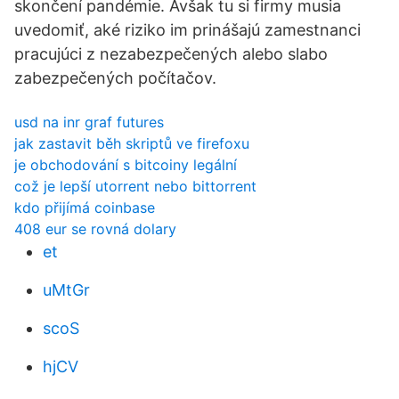
skončení pandémie. Avšak tu si firmy musia
uvedomiť, aké riziko im prinášajú zamestnanci
pracujúci z nezabezpečených alebo slabo
zabezpečených počítačov.
usd na inr graf futures
jak zastavit běh skriptů ve firefoxu
je obchodování s bitcoiny legální
což je lepší utorrent nebo bittorrent
kdo přijímá coinbase
408 eur se rovná dolary
et
uMtGr
scoS
hjCV